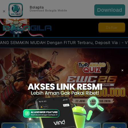
Bolagila
Download
×
Download Bolagila Mobile
Daftar
MAKIN MUDAH Dengan FITUR Terbaru, Deposit Via : - VIRTUAL 
×