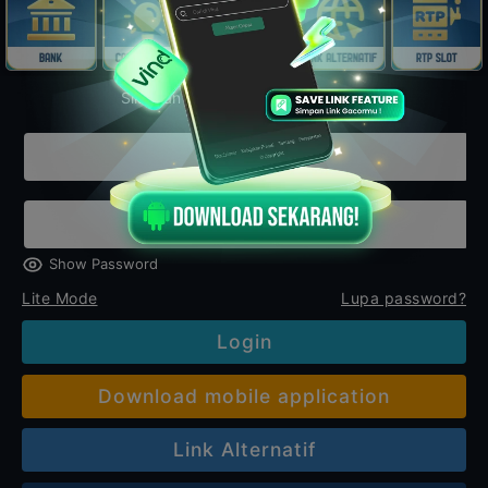
Silahkan login untuk mulai bermain
Show Password
Lite Mode
Lupa password?
Login
Download mobile application
Link Alternatif